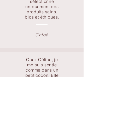
sélectionne
uniquement des
produits sains,
bios et éthiques.
Chloé
Chez Céline, je
me suis sentie
comme dans un
petit cocon. Elle
est attentive au
moindre détail
pour que le
confort soit parfait.
Ma peau me
semble en
meilleure santé