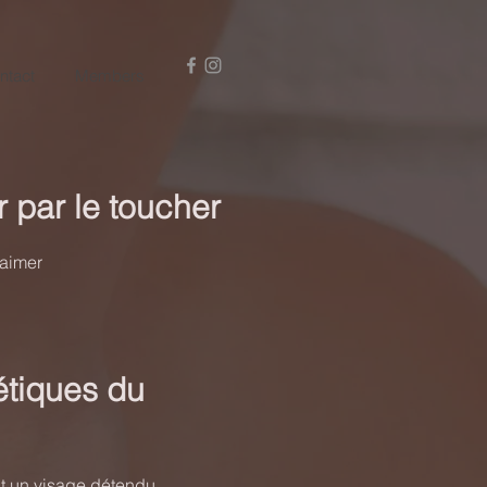
ntact
Members
 par le toucher
'aimer
tiques du
t un visage détendu