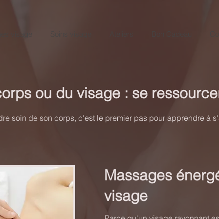
es visage
Soins visage
Ateliers
Bon Cadeau
Co
rps ou du visage : se ressourcer
re soin de son corps, c'est le premier pas pour apprendre à s
Massages énergé
visage
Parce qu'un visage rayonnant es