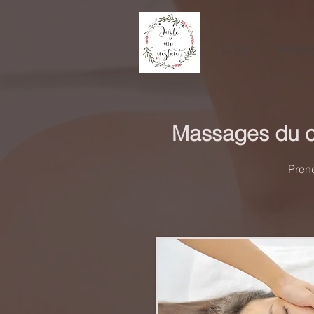
Corps
Massag
Massages du co
Prend